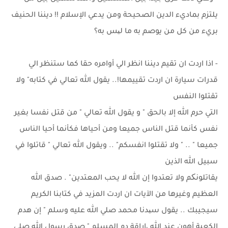
يلتزم بماديء الدين الصحيحة ومن يدعي الإسلام !! ديننا الحنيف
بريء من كل من يوصم به ما لیس به؟
- اذا اردت ان تقيم ديننا انظر الي أوامره حقا كما ستنظر الي
قدرات سيارة ان اردت تقييمها!.. يقول الله تعالي في كتابه" ولا
تقتلوا النفس
التي حرم الله إلا بالحق " و يقول الله تعالي " من قتل نفسا بغير
نفس كأنما قتل الناس جميعا ومن أحياها فكأنما أحيا الناس
جميعا " .. " ولا تقتلوا انفسكم" .. ويقول الله تعالي " قاتلوا في
سبيل الله الذين
يقاتلونکم ولا تعتدوا إن الله لا يحب المعتدين" . صدق الله
العظيم وغيرها من الآيات ان اردت المزيد في كتابنا الكريم
سيجيبك .. يقول سیدنا محمد صلي الله عليه وسلم " إن هدم
الكعبة أهون عند الله ،إراقة دم المسلم " صدق رسول الله صلى