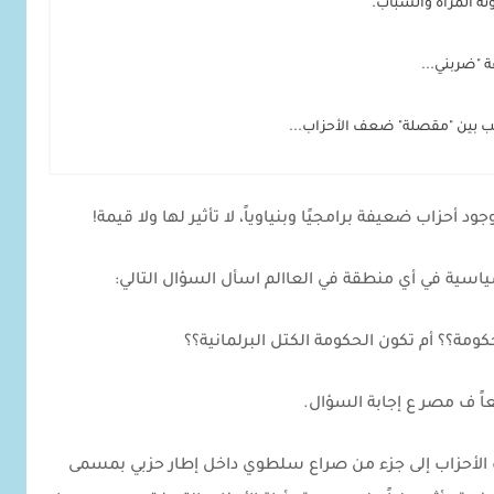
تة المرأة والشباب.
ة "ضربني...
ب بين "مقصلة" ضعف الأحزاب...
د أحزاب ضعيفة برامجيًا وبنياوياً، لا تأثير لها ولا قيمة!
لسياسية في أي منطقة في العاالم اسأل السؤال التالي:
كومة؟؟ أم تكون الحكومة الكتل البرلمانية؟؟
اً ف مصر ع إجابة السؤال.
الأحزاب إلى جزء من صراع سلطوي داخل إطار حزبي بمسمى