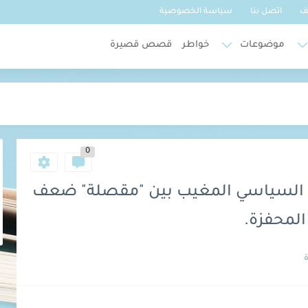
ف
اتصل بنا
سياسة الخصوصية
موضوعات
خواطر
قصص قصيرة
يل
Some of
 لأهل الشام
0
اً الي حينا
خر تمامًا
ح السياسي المغيب بين "مقصلة" ضعف
التي تعرفني
المحفزة.
ي
ود
ياة