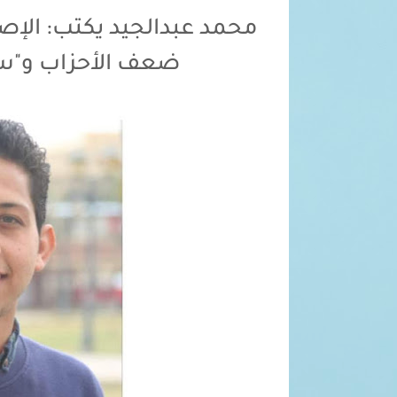
محمد عبدالجيد يكتب: الإص
ضعف الأحزاب و"سند