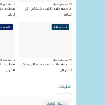
منذ بضع اعوام
منذ بضع اع
فاطمه علاء تكتب : شخصٌ آخر
فاطمه علا
تمامًا
نِرسَى
فاطمه علاء
فاطمه عل
منذ بضع اعوام
منذ بضع اع
فاطمه علاء تكتب : هذه المرة لن
فاطمه علا
أنظر إلى...
العزيز
تعليقات
إرسال تعليق