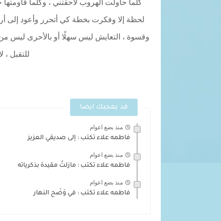
كلما حاولت الهروب لاحقتني ، وكلما قاومتها 
لحظة إلا وفكرت بخطة كي أتحرر وأعود إلى أرض
وقسوة ، التعايش ليس سهلًا أو بالأحرى ليس من 
للتقبل ، ل
قد يعجبك ايضا
منذ بضع اعوام
فاطمه علاء تكتب : إلى صديقي العزيز
منذ بضع اعوام
فاطمه علاء تكتب : مازلتُ مقيدة بذكرياته
منذ بضع اعوام
فاطمه علاء تكتب : في وَضَح النهار