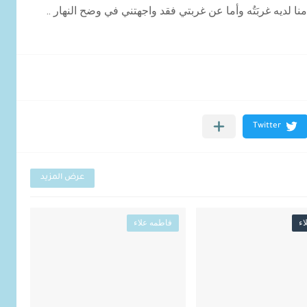
 منا لديه غربَتُه وأما عن غربتي فقد واجهتني في وضح النهار ..
عرض المزيد
اء
فاطمه علاء