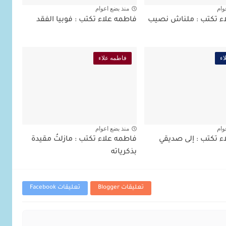
وام
منذ بضع اعوام
ء تكتب : ملناش نصيب
فاطمه علاء تكتب : فوبيا الفقد
اء
فاطمه علاء
وام
منذ بضع اعوام
ء تكتب : إلى صديقي
فاطمه علاء تكتب : مازلتُ مقيدة
بذكرياته
تعليقات Blogger
تعليقات Facebook