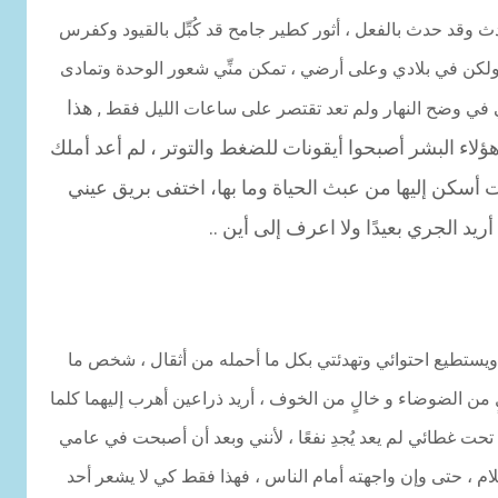
ث وقد حدث بالفعل ، أثور كطير جامح قد كُبِّل بالقيود وكفرس
ولكن في بلادي وعلى أرضي ، تمكن منِّي شعور الوحدة وتمادى
هذا
ني في وضح النهار ولم تعد تقتصر على ساعات الليل فقط ,
هؤلاء البشر أصبحوا أيقونات للضغط والتوتر ، لم أعد أملك
ت أسكن إليها من عبث الحياة وما بها، اختفى بريق عيني
ريد الجري بعيدًا ولا اعرف إلى أين ..
ستطيع احتوائي وتهدئتي بكل ما أحمله من أثقال ، شخص ما
 من الضوضاء و خالٍ من الخوف ، أريد ذراعين أهرب إليهما كلما
تحت غطائي لم يعد يُجدِ نفعًا ، لأنني وبعد أن أصبحت في عامي
م ، حتى وإن واجهته أمام الناس ، فهذا فقط كي لا يشعر أحد