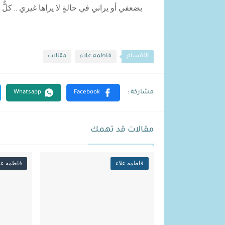
بضعفي أو يراني في حالةٍ لا يراها غيري .. كلٌّ
الأقسام
فاطمه علاء
مقالات
مقالات قد تهمك
فاطمه علاء
فاطمه عل