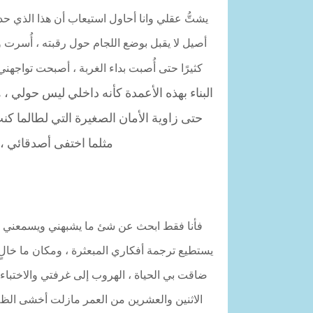
يشتُّ عقلي وانا أحاول استيعاب أن هذا الذي حد
أصيل لا يقبل بوضع اللجام حول رقبته ، أُسرت 
كثيرًا حتى أُصبت بداء الغربة ، أصبحت تواجه
البناء بهذه الأعمدة كأنه داخلي ليس حولي ، 
حتى زاوية الأمان الصغيرة التي لطالما كن
مثلما اختفى أصدقائي ، أ
فأنا فقط ابحث عن شئ ما يشبهني ويسمعني وي
يستطيع ترجمة أفكاري المبعثرة ، ومكان ما خالٍ
ضاقت بي الحياة ، الهروب إلى غرفتي والاختباء 
الاثنين والعشرين من العمر مازلت أخشى الظلا