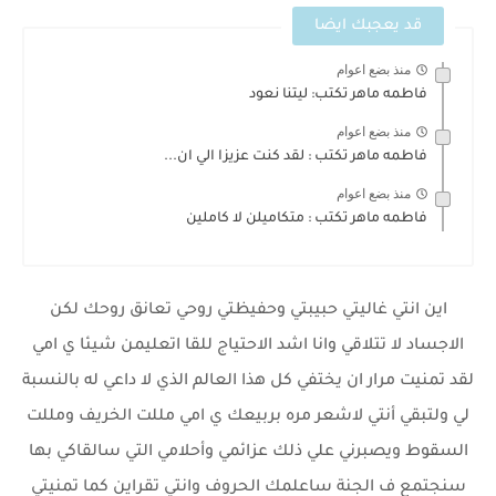
قد يعجبك ايضا
منذ بضع اعوام
فاطمه ماهر تكتب: ليتنا نعود
منذ بضع اعوام
فاطمه ماهر تكتب : لقد كنت عزيزا الي ان...
منذ بضع اعوام
فاطمه ماهر تكتب : متكاميلن لا كاملين
اين انتي غاليتي حبيبتي وحفيظتي روحي تعانق روحك لكن
الاجساد لا تتلاقي وانا اشد الاحتياج للقا اتعليمن شيئا ي امي
لقد تمنيت مرار ان يختفي كل هذا العالم الذي لا داعي له بالنسبة
لي ولتبقي أنتي لاشعر مره بربيعك ي امي مللت الخريف ومللت
السقوط ويصبرني علي ذلك عزائمي وأحلامي التي سالقاكي بها
سنجتمع ف الجنة ساعلمك الحروف وانتي تقراين كما تمنيتي