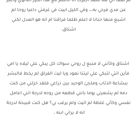
لم تقف الي هنا فلقد اجبرت انا اتاقلم مع هذا الدور الثانوي واعبر
عن مدي فرحي به،،، وفي الليل ابيت في غرفتي داعيا روحا لم
اشبع منها حنانا لا اعلم ظلما فراقنا ام انه هو العدل لكني
اشتاق،
اشتاق وكأنني لا منبع ل روحي سواك كل يبكي علي ليلاه يا امي
فأين انتي لتبكي علي ليتنا نعود ويا ليت الفراق لم يخط فالبشر
ببشاعة الذئاب وملجئ الوحيد بين ذراعي فلقد خزلني من كنت
دمه لم يشعرني يوما بانني قطعه من روحه لدرجة انني اعامل
نفسي وكأني غلطة لم اتيت ولم يرغب بي؟ هل كنت قبيحة لدرجة
انه لا يراني ابنه ،