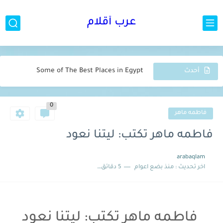
عرب أقلام
لبنى المانوزي تكتب : يد الليل
قدرٌ أم مصير؟
Some of The Best Places in Egypt
أحدث
المقالات
زينب محمد تكتب : يا طوبى لأهل الشام
0
زينب محمد تكتب : سنرجع يوماً الي حينا
فاطمه ماهر
فاطمه علاء تكتب : شخصٌ آخر تمامًا
فاطمه ماهر تكتب: ليتنا نعود
زينب محمد تكتب: فلسطين التي تعرفني
arabaqlam
اخر تحديث :
منذ بضع اعوام
5 دقائق للقراءة
زينب محمد تكتب : ثلاثةٌ مني
فاطمه ماهر تكتب: ليتنا نعود
زينب محمد تكتب: الطَرْقُ حياة
فاطمه ماهر تكتب: ليتنا نعود